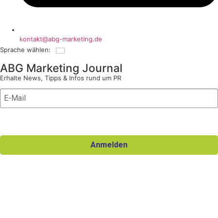
kontakt@abg-marketing.de
Sprache wählen:
Deutsch
ABG Marketing Journal
Erhalte News, Tipps & Infos rund um PR
Ich willige in den Erhalt des Newsletters ein und kann die
Einwilligung jederzeit widerrufen.
Anmelden
Für den Versand unserer Newsletter nutzen wir rapidmail. Mit Ihrer
Anmeldung stimmen Sie zu, dass die eingegebenen Daten an
rapidmail übermittelt werden. Beachten Sie bitte auch die
AGB
und
Datenschutzbestimmungen
.