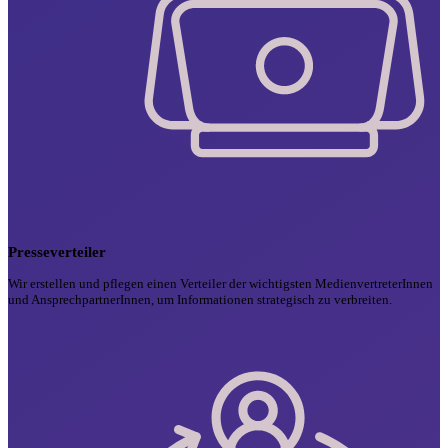
Presseverteiler
Wir erstellen und pflegen einen Verteiler der wichtigsten MedienvertreterInnen
und AnsprechpartnerInnen, um Informationen strategisch zu verbreiten.