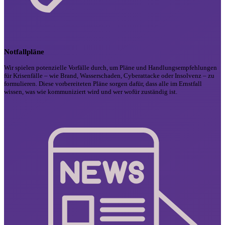
Notfallpläne
Wir spielen potenzielle Vorfälle durch, um Pläne und Handlungsempfehlungen
für Krisenfälle – wie Brand, Wasserschaden, Cyberattacke oder Insolvenz – zu
formulieren. Diese vorbereiteten Pläne sorgen dafür, dass alle im Ernstfall
wissen, was wie kommuniziert wird und wer wofür zuständig ist.