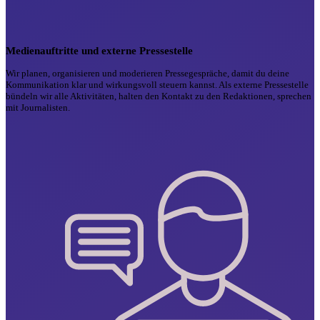
Medienauftritte und externe Pressestelle
Wir planen, organisieren und moderieren Pressegespräche, damit du deine
Kommunikation klar und wirkungsvoll steuern kannst. Als externe Pressestelle
bündeln wir alle Aktivitäten, halten den Kontakt zu den Redaktionen, sprechen
mit Journalisten.