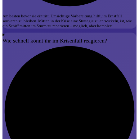
Am besten bevor sie eintritt. Umsichtige Vorbereitung hilft, im Ernstfall
souverän zu bleiben. Mitten in der Krise eine Strategie zu entwickeln, ist, wie
ein Schiff mitten im Sturm zu reparieren – möglich, aber komplex.
Wie schnell könnt ihr im Krisenfall reagieren?