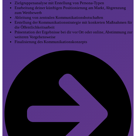
Zielgruppenanalyse mit Erstellung von Persona-Typen
Erarbeitung deiner künftigen Positionierung am Markt, Abgrenzung
zum Wettbewerb
Ableitung von zentralen Kommunikationsbotschaften
Erstellung der Kommunikationsstrategie mit konkreten Maßnahmen für
die Öffentlichkeitsarbeit
Präsentation der Ergebnisse bei dir vor Ort oder online, Abstimmung zur
weiteren Vorgehensweise
Finalisierung des Kommunikationskonzepts