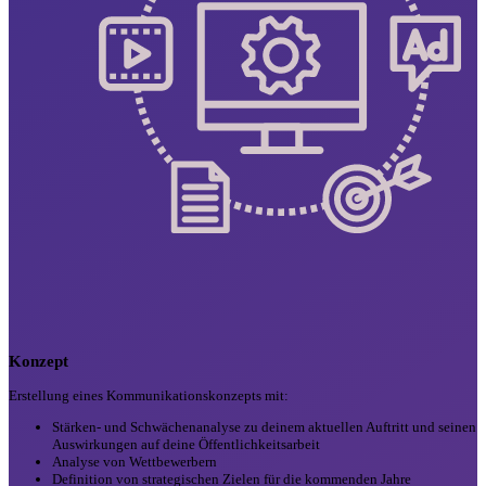
Konzept
Erstellung eines Kommunikationskonzepts mit:
Stärken- und Schwächenanalyse zu deinem aktuellen Auftritt und seinen
Auswirkungen auf deine Öffentlichkeitsarbeit
Analyse von Wettbewerbern
Definition von strategischen Zielen für die kommenden Jahre