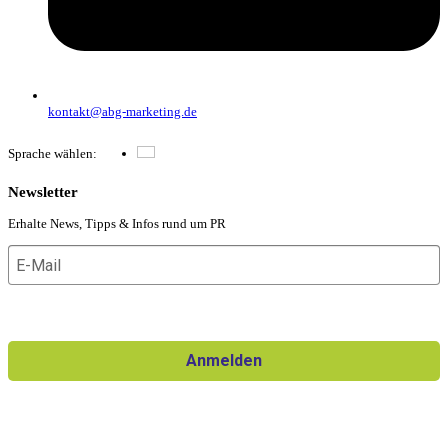
kontakt@abg-marketing.de
Sprache wählen:
Deutsch
Newsletter
Erhalte News, Tipps & Infos rund um PR
Ich willige in den Erhalt des Newsletters ein und kann die
Einwilligung jederzeit widerrufen.
Anmelden
Für den Versand unserer Newsletter nutzen wir rapidmail. Mit
Ihrer Anmeldung stimmen Sie zu, dass die eingegebenen Daten
an rapidmail übermittelt werden. Beachten Sie bitte auch die
AGB
und
Datenschutzbestimmungen
.