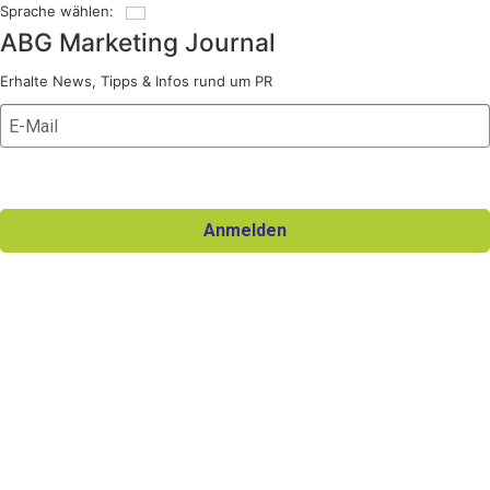
Sprache wählen:
Deutsch
ABG Marketing Journal
Erhalte News, Tipps & Infos rund um PR
Ich willige in den Erhalt des Newsletters ein und kann die
Einwilligung jederzeit widerrufen.
Anmelden
Für den Versand unserer Newsletter nutzen wir rapidmail. Mit Ihrer
Anmeldung stimmen Sie zu, dass die eingegebenen Daten an
rapidmail übermittelt werden. Beachten Sie bitte auch die
AGB
und
Datenschutzbestimmungen
.