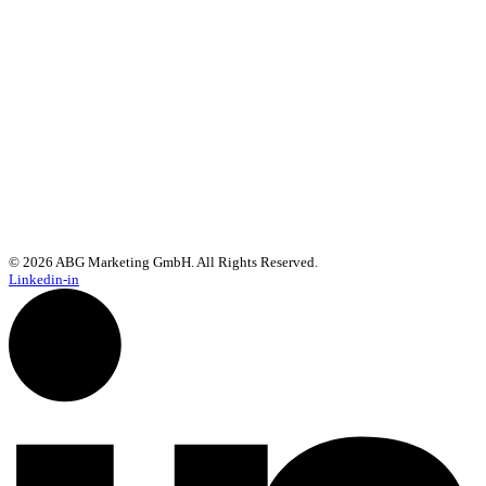
an rapidmail übermittelt werden. Beachten Sie bitte auch die
AGB
und
Datenschutzbestimmungen
.
© 2026 ABG Marketing GmbH. All Rights Reserved.
Linkedin-in