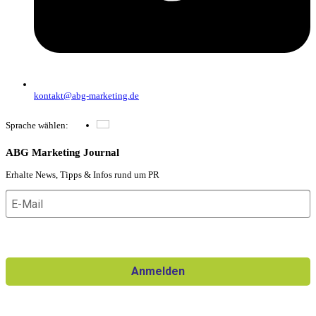
kontakt@abg-marketing.de
Sprache wählen:
Deutsch
ABG Marketing Journal
Erhalte News, Tipps & Infos rund um PR
Ich willige in den Erhalt des Newsletters ein und kann die
Einwilligung jederzeit widerrufen.
Anmelden
Für den Versand unserer Newsletter nutzen wir rapidmail. Mit
Ihrer Anmeldung stimmen Sie zu, dass die eingegebenen Daten