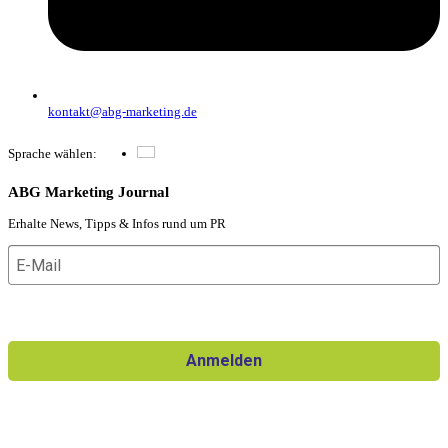
kontakt@abg-marketing.de
Sprache wählen:
Deutsch
ABG Marketing Journal
Erhalte News, Tipps & Infos rund um PR
Ich willige in den Erhalt des Newsletters ein und kann die
Einwilligung jederzeit widerrufen.
Anmelden
Für den Versand unserer Newsletter nutzen wir rapidmail. Mit
Ihrer Anmeldung stimmen Sie zu, dass die eingegebenen Daten
an rapidmail übermittelt werden. Beachten Sie bitte auch die
AGB
und
Datenschutzbestimmungen
.