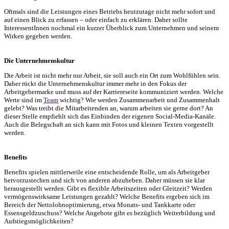
Oftmals sind die Leistungen eines Betriebs heutzutage nicht mehr sofort und
auf einen Blick zu erfassen – oder einfach zu erklären. Daher sollte
InteressentInnen nochmal ein kurzer Überblick zum Unternehmen und seinem
Wirken gegeben werden.
Die Unternehmenskultur
Die Arbeit ist nicht mehr nur Arbeit, sie soll auch ein Ort zum Wohlfühlen sein.
Daher rückt die Unternehmenskultur immer mehr in den Fokus der
Arbeitgebermarke und muss auf der Karriereseite kommuniziert werden. Welche
Werte sind im
Team
wichtig? Wie werden Zusammenarbeit und Zusammenhalt
gelebt? Was treibt die Mitarbeitenden an, warum arbeiten sie gerne dort? An
dieser Stelle empfiehlt sich das Einbinden der eigenen Social-Media-Kanäle.
Auch die Belegschaft an sich kann mit Fotos und kleinen Texten vorgestellt
werden.
Benefits
Benefits spielen mittlerweile eine entscheidende Rolle, um als Arbeitgeber
hervorzustechen und sich von anderen abzuheben. Daher müssen sie klar
herausgestellt werden. Gibt es flexible Arbeitszeiten oder Gleitzeit? Werden
vermögenswirksame Leistungen gezahlt? Welche Benefits ergeben sich im
Bereich der Nettolohnoptimierung, etwa Monats- und Tankkarte oder
Essensgeldzuschuss? Welche Angebote gibt es bezüglich Weiterbildung und
Aufstiegsmöglichkeiten?