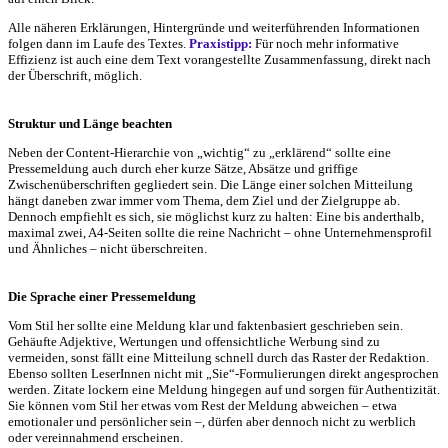
Alle näheren Erklärungen, Hintergründe und weiterführenden Informationen
folgen dann im Laufe des Textes.
Praxistipp:
Für noch mehr informative
Effizienz ist auch eine dem Text vorangestellte Zusammenfassung, direkt nach
der Überschrift, möglich.
Struktur und Länge beachten
Neben der Content-Hierarchie von „wichtig“ zu „erklärend“ sollte eine
Pressemeldung auch durch eher kurze Sätze, Absätze und griffige
Zwischenüberschriften gegliedert sein. Die Länge einer solchen Mitteilung
hängt daneben zwar immer vom Thema, dem Ziel und der Zielgruppe ab.
Dennoch empfiehlt es sich, sie möglichst kurz zu halten: Eine bis anderthalb,
maximal zwei, A4-Seiten sollte die reine Nachricht – ohne Unternehmensprofil
und Ähnliches – nicht überschreiten.
Die Sprache einer Pressemeldung
Vom Stil her sollte eine Meldung klar und faktenbasiert geschrieben sein.
Gehäufte Adjektive, Wertungen und offensichtliche Werbung sind zu
vermeiden, sonst fällt eine Mitteilung schnell durch das Raster der Redaktion.
Ebenso sollten LeserInnen nicht mit „Sie“-Formulierungen direkt angesprochen
werden. Zitate lockern eine Meldung hingegen auf und sorgen für Authentizität.
Sie können vom Stil her etwas vom Rest der Meldung abweichen – etwa
emotionaler und persönlicher sein –, dürfen aber dennoch nicht zu werblich
oder vereinnahmend erscheinen.