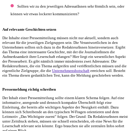
Sollten wir zu den jeweiligen AdressatInnen sehr förmlich sein, oder
können wir etwas lockerer kommunizieren?
Auf relevante Geschichten setzen
Die Inhalte einer Pressemitteilung müssen nicht nur aktuell, sondern auch
relevant für die jeweiligen Zielgruppen sein. Die Verantwortlichen in den
Unternehmen sollten sich dazu in die RedakteurInnen hineinversetzen: Ergibt
das Thema eine interessante Geschichte, mit der die JournalistInnen die
Aufmerksamkeit ihrer Leserschaft erlangen? Hier liegt ein wesentlicher Aspekt
der Pressearbeit. Es gibt nämlich immer mindestens zwei Adressaten: Die
RedakteurInnen, die ein Thema aufgreifen und veröffentlichen müssen und die
eigentliche Zielgruppe, die die
Unternehmensbotschaft
erreichen soll. Besteht
ein Thema diesen gedanklichen Test, kann die Meldung geschrieben werden.
Pressemeldung richtig schreiben
Der Inhalt einer Pressemitteilung sollte einem klaren Schema folgen. Auf eine
informative, anregende und dennoch kompakte Überschrift folgt eine
Einleitung, die bereits alle wichtigen Aspekte der Neuigkeit enthält. Dazu
können sich Schreibende an den typischen W-Fragen orientieren und dem
Leitmotiv „Das Wichtigste zuerst“ folgen. Der Grund: Da RedakteurInnen meist
unter Zeitdruck stehen, müssen sie schnell entscheiden, ob eine News für die
Leserschaft relevant sein könnte. Ergo brauchen sie alle zentralen Infos sofort
auf einen Blick.