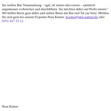
Sie wollen Ihre Veranstaltung – egal, ob intern oder extern – natürlich
angemessen vorbereiten und durchführen. Sie möchten dabei auf Profis setzen?
Wir helfen Ihnen gern dabei und stehen Ihnen mit Rat und Tat zur Seite. Melden
Sie sich gern bei unserer Expertin Nora Körner:
koerner@abg-partner.de
oder
0351 437 55 12.
Nora Körner