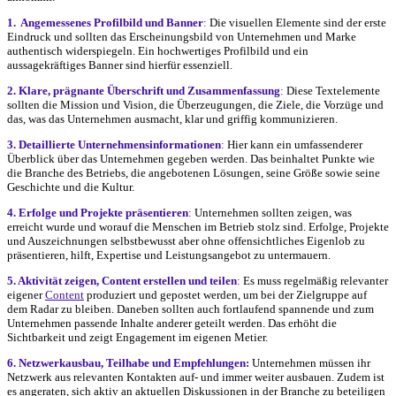
1. Angemessenes Profilbild und Banner
:
Die visuellen Elemente sind der erste
Eindruck und sollten das Erscheinungsbild von Unternehmen und Marke
authentisch widerspiegeln. Ein hochwertiges Profilbild und ein
aussagekräftiges Banner sind hierfür essenziell.
2. Klare, prägnante Überschrift und Zusammenfassun
g
:
Diese Textelemente
sollten die Mission und Vision, die Überzeugungen, die Ziele, die Vorzüge und
das, was das Unternehmen ausmacht, klar und griffig kommunizieren.
3. Detaillierte Unternehmensinformationen
:
Hier kann ein umfassenderer
Überblick über das Unternehmen gegeben werden. Das beinhaltet Punkte wie
die Branche des Betriebs, die angebotenen Lösungen, seine Größe sowie seine
Geschichte und die Kultur.
4. Erfolge und Projekte präsentieren
:
Unternehmen sollten zeigen, was
erreicht wurde und worauf die Menschen im Betrieb stolz sind. Erfolge, Projekte
und Auszeichnungen selbstbewusst aber ohne offensichtliches Eigenlob zu
präsentieren, hilft, Expertise und Leistungsangebot zu untermauern.
5. Aktivität zeigen, Content erstellen und teilen
:
Es muss regelmäßig relevanter
eigener
Content
produziert und gepostet werden, um bei der Zielgruppe auf
dem Radar zu bleiben. Daneben sollten auch fortlaufend spannende und zum
Unternehmen passende Inhalte anderer geteilt werden. Das erhöht die
Sichtbarkeit und zeigt Engagement im eigenen Metier.
6. Netzwerkausbau, Teilhabe und Empfehlungen:
Unternehmen müssen ihr
Netzwerk aus relevanten Kontakten auf- und immer weiter ausbauen. Zudem ist
es angeraten, sich aktiv an aktuellen Diskussionen in der Branche zu beteiligen