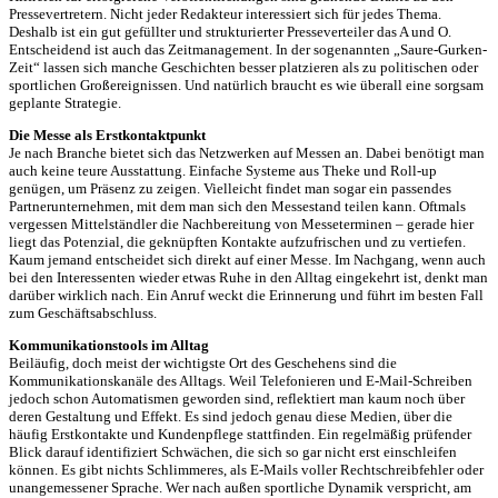
Pressevertretern. Nicht jeder Redakteur interessiert sich für jedes Thema.
Deshalb ist ein gut gefüllter und strukturierter Presseverteiler das A und O.
Entscheidend ist auch das Zeitmanagement. In der sogenannten „Saure-Gurken-
Zeit“ lassen sich manche Geschichten besser platzieren als zu politischen oder
sportlichen Großereignissen. Und natürlich braucht es wie überall eine sorgsam
geplante Strategie.
Die Messe als Erstkontaktpunkt
Je nach Branche bietet sich das Netzwerken auf Messen an. Dabei benötigt man
auch keine teure Ausstattung. Einfache Systeme aus Theke und Roll-up
genügen, um Präsenz zu zeigen. Vielleicht findet man sogar ein passendes
Partnerunternehmen, mit dem man sich den Messestand teilen kann. Oftmals
vergessen Mittelständler die Nachbereitung von Messeterminen – gerade hier
liegt das Potenzial, die geknüpften Kontakte aufzufrischen und zu vertiefen.
Kaum jemand entscheidet sich direkt auf einer Messe. Im Nachgang, wenn auch
bei den Interessenten wieder etwas Ruhe in den Alltag eingekehrt ist, denkt man
darüber wirklich nach. Ein Anruf weckt die Erinnerung und führt im besten Fall
zum Geschäftsabschluss.
Kommunikationstools im Alltag
Beiläufig, doch meist der wichtigste Ort des Geschehens sind die
Kommunikationskanäle des Alltags. Weil Telefonieren und E-Mail-Schreiben
jedoch schon Automatismen geworden sind, reflektiert man kaum noch über
deren Gestaltung und Effekt. Es sind jedoch genau diese Medien, über die
häufig Erstkontakte und Kundenpflege stattfinden. Ein regelmäßig prüfender
Blick darauf identifiziert Schwächen, die sich so gar nicht erst einschleifen
können. Es gibt nichts Schlimmeres, als E-Mails voller Rechtschreibfehler oder
unangemessener Sprache. Wer nach außen sportliche Dynamik verspricht, am