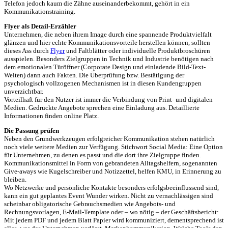
Telefon jedoch kaum die Zähne auseinanderbekommt, gehört in ein
Kommunikationstraining.
Flyer als Detail-Erzähler
Unternehmen, die neben ihrem Image durch eine spannende Produktvielfalt
glänzen und hier echte Kommunikationsvorteile herstellen können, sollten
dieses Ass durch
Flyer
und Faltblätter oder individuelle Produktbroschüren
ausspielen. Besonders Zielgruppen in Technik und Industrie benötigen nach
dem emotionalen Türöffner (Corporate Design und einladende Bild-Text-
Welten) dann auch Fakten. Die Überprüfung bzw. Bestätigung der
psychologisch vollzogenen Mechanismen ist in diesen Kundengruppen
unverzichtbar.
Vorteilhaft für den Nutzer ist immer die Verbindung von Print- und digitalen
Medien. Gedruckte Angebote sprechen eine Einladung aus. Detaillierte
Informationen finden online Platz.
Die Passung prüfen
Neben den Grundwerkzeugen erfolgreicher Kommunikation stehen natürlich
noch viele weitere Medien zur Verfügung. Stichwort Social Media: Eine Option
für Unternehmen, zu denen es passt und die dort ihre Zielgruppe finden.
Kommunikationsmittel in Form von gebrandeten Alltagshelfern, sogenannten
Give-aways wie Kugelschreiber und Notizzettel, helfen KMU, in Erinnerung zu
bleiben.
Wo Netzwerke und persönliche Kontakte besonders erfolgsbeeinflussend sind,
kann ein gut geplantes Event Wunder wirken. Nicht zu vernachlässigen sind
scheinbar obligatorische Gebrauchsmedien wie Angebots- und
Rechnungsvorlagen, E-Mail-Template oder – wo nötig – der Geschäftsbericht:
Mit jedem PDF und jedem Blatt Papier wird kommuniziert, dementsprechend ist