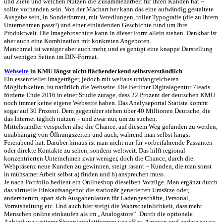
und Ziele und welchen Nutzen die Zusammenarbeit für Ihren Kunden hat –
sollte vorhanden sein. Von der Machart her kann das eine aufwändig gestaltete
Ausgabe sein, in Sonderformat, mit Veredlungen, toller Typografie (die zu Ihrem
Unternehmen passt!) und einer einladenden Geschichte rund um Ihre
Produktwelt. Die Imagebroschüre kann in dieser Form allein stehen. Denkbar ist
aber auch eine Kombination mit konkreten Angeboten.
Manchmal ist weniger aber auch mehr, und es genügt eine knappe Darstellung
auf wenigen Seiten im DIN-Format.
Webseite
in KMU längst nicht flächendeckend selbstverständlich
Ein essenzieller Imageträger, jedoch mit weitaus umfangreicheren
Möglichkeiten, ist natürlich die Webseite. Die Berliner Digitalagentur 7leads
förderte Ende 2016 in einer Studie zutage, dass 22 Prozent der deutschen KMU
noch immer keine eigene Webseite haben. Das Analyseportal Statista kommt
sogar auf 30 Prozent. Dem gegenüber stehen über 40 Millionen Deutsche, die
das Internet täglich nutzen – und zwar nur, um zu suchen.
Mittelständler verspielen also die Chance, auf diesem Weg gefunden zu werden,
unabhängig von Öffnungszeiten und auch, während man selbst längst
Feierabend hat. Darüber hinaus ist man nicht nur für vorbeifahrende Passanten
oder direkte Kontakte zu sehen, sondern weltweit. Das hilft regional
konzentrierten Unternehmen zwar weniger, doch die Chance, durch die
Webpräsenz neue Kunden zu gewinnen, steigt rasant – Kunden, die man sonst
in mühsamer Arbeit selbst a) finden und b) ansprechen muss.
Je nach Portfolio bedient ein Onlineshop dieselben Vorzüge. Man ergänzt durch
das virtuelle Einkaufsangebot die stationär generierten Umsätze oder,
andersherum, spart sich Ausgabenlasten für Ladengeschäfte, Personal,
Vorratshaltung etc. Und auch hier steigt die Wahrscheinlichkeit, dass mehr
Menschen online einkaufen als im „Analogstore“. Durch die optionale
Anbindung weiterer Shoppingplattformen wie eBay, Amazon und andere sowie