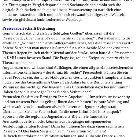
die Eintragung in Vergleichsportale und Suchmaschinen erhöht sich die
digitale Sichtbarkeit noch einmal mehr. Voraussetzung ist natürlich eine
moderne, nutzerfreundlich und technisch einwandfrei aufgesetzte Webseite
sowie ein gleichsam funktionierender Webshop.
Pressearbeit
schafft Bedeutung
Gern unterschätzt und als Spielfeld „den Großen“ überlassen, ist die
Pressearbeit. „Über uns gibt’s doch nichts zu berichten.“ „Wir haben nichts zu
erzählen.“ „Wir machen nichts Außergewöhnliches, was die Presse interessiert.“
Solche Sätze hört man meist als Ausrede für ausbleibende Medienaktivitäten.
Themen liegen freilich nicht blitzend auf der Straße, sonst hätte die Pressearbeit
in KMU einen besseren Stand. Die Frage ist, welche Ereignisse man zu einem
Thema machen kann.
Angemessen und wirksam sind Aufhänger, die einen allgemein interessierenden
Informationskern haben – der Ansatz für „echte“ Pressearbeit. Führen Sie ein
neues Produkt ein, das unter ökologischen Gesichtspunkten triumphiert? Dann
nutzen Sie das Generalthema Umwelt als Anlass für die Berichterstattung.
Warum ist das wichtig? Wie tragen Sie als Unternehmen dazu bei und warum?
Haben Sie vielleicht sogar Tipps für den Verbraucher?
Vermeiden Sie direkte Bezüge zu Ihrem Angebot – „Umweltschutz ist wichtig
und mit unserem Produkt gelingt Ihnen das am besten“ ist pure Werbung und
wird sowohl von Journalisten als auch Lesern mit Ignoranz abgestraft.
Übernehmen Sie eine Patenschaft für die neue Grünfläche im Stadtpark?
Sponsern Sie die regionale Jugendarbeit? Bieten Sie innovative
Areitszeitmodelle an oder können Schulabgänger mit spannenden
Ausbildungsberufen locken? Dann formulieren Sie dazu einen sachlichen
Pressetext! Oder laden Sie gleich zum Pressetermin vor Ort ein!
Hilfreich für erfolgreiche Veröffentlichungen sind glühende Drähte zu den