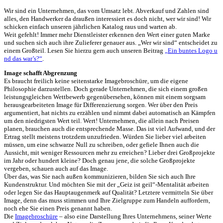
Wir sind ein Unternehmen, das vom Umsatz lebt. Abverkauf und Zahlen sind
alles, den Handwerker da draußen interessiert es doch nicht, wer wir sind! Wir
schicken einfach unseren jährlichen Katalog raus und warten ab.
Weit gefehlt! Immer mehr Dienstleister erkennen den Wert einer guten Marke
und suchen sich auch ihre Zulieferer genauer aus. „Wer wir sind“ entscheidet zu
einem Großteil. Lesen Sie hierzu gern auch unseren Beitrag
„Ein buntes Logo u
nd das war’s?“
.
Image schafft Abgrenzung
Es braucht freilich keine seitenstarke Imagebroschüre, um die eigene
Philosophie darzustellen. Doch gerade Unternehmen, die sich einem großen
leistungsgleichen Wettbewerb gegenübersehen, können mit einem sorgsam
herausgearbeiteten Image für Differenzierung sorgen. Wer über den Preis
argumentiert, hat nichts zu erzählen und nimmt dabei automatisch an Kämpfen
um den niedrigsten Wert teil. Wert! Unternehmen, die allein nach Preisen
planen, brauchen auch die entsprechende Masse. Das ist viel Aufwand, und der
Ertrag stellt meistens trotzdem unzufrieden. Würden Sie lieber viel arbeiten
müssen, um eine schwarze Null zu schreiben, oder gefiele Ihnen auch die
Aussicht, mit weniger Ressourcen mehr zu erreichen? Lieber drei Großprojekte
im Jahr oder hundert kleine? Doch genau jene, die solche Großprojekte
vergeben, schauen auch auf das Image.
Über das, was Sie nach außen kommunizieren, bilden Sie sich auch Ihre
Kundenstruktur. Und möchten Sie mit der „Geiz ist geil“-Mentalität arbeiten
oder legen Sie das Hauptaugenmerk auf Qualität? Letztere vermitteln Sie über
Image, denn das muss stimmen und Ihre Zielgruppe zum Handeln auffordern,
noch ehe Sie einen Preis genannt haben.
Die
Imagebroschüre
– also eine Darstellung Ihres Unternehmens, seiner Werte