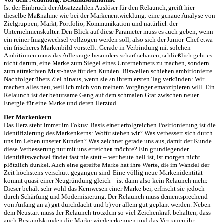
Ist der Einbruch der Absatzzahlen Auslöser für den Relaunch, greift hier
dieselbe Maßnahme wie bei der Markenentwicklung: eine genaue Analyse von
Zielgruppen, Markt, Portfolio, Kommunikation und natürlich der
Unternehmenskultur. Den Blick auf diese Parameter muss es auch geben, wenn
ein reiner Imagewechsel vollzogen werden soll, also sich der Junior-Chef etwa
ein frischeres Markenbild vorstellt. Gerade in Verbindung mit solchen
Ambitionen muss das Adlerauge besonders scharf schauen, schließlich geht es
nicht darum, eine Marke zum Siegel eines Unternehmers zu machen, sondern
zum attraktiven Must-have für den Kunden. Bisweilen schießen ambitionierte
Nachfolger übers Ziel hinaus, wenn sie an ihrem ersten Tag verkünden: Wir
machen alles neu, weil ich mich von meinem Vorgänger emanzipieren will. Ein
Relaunch ist der behutsame Gang auf dem schmalen Grat zwischen neuer
Energie für eine Marke und deren Herztod.
Der Markenkern
Das Herz steht immer im Fokus: Basis einer erfolgreichen Positionierung ist die
Identifizierung des Markenkerns: Wofür stehen wir? Was verbessert sich durch
uns im Leben unserer Kunden? Was zeichnet gerade uns aus, damit der Kunde
diese Verbesserung nur mit uns erreichen möchte? Ein grundlegender
Identitätswechsel findet fast nie statt – wer heute hell ist, ist morgen nicht
plötzlich dunkel. Auch eine gereifte Marke hat ihre Werte, die im Wandel der
Zeit höchstens verschütt gegangen sind. Eine völlig neue Markenidentität
kommt quasi einer Neugründung gleich – ist dann also kein Relaunch mehr.
Dieser behält sehr wohl das Kernwesen einer Marke bei, erfrischt sie jedoch
durch Schärfung und Modernisierung. Der Relaunch muss dementsprechend
von Anfang an a) gut durchdacht und b) vor allem gut geplant werden. Neben
dem Neustart muss der Relaunch trotzdem so viel Zeichenkraft behalten, dass
auch Bestandskunden die Marke wiedererkennen und das Vertrauen ihr