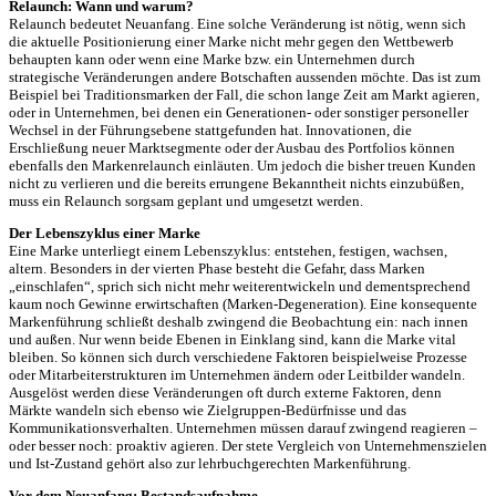
Relaunch: Wann und warum?
Relaunch bedeutet Neuanfang. Eine solche Veränderung ist nötig, wenn sich
die aktuelle Positionierung einer Marke nicht mehr gegen den Wettbewerb
behaupten kann oder wenn eine Marke bzw. ein Unternehmen durch
strategische Veränderungen andere Botschaften aussenden möchte. Das ist zum
Beispiel bei Traditionsmarken der Fall, die schon lange Zeit am Markt agieren,
oder in Unternehmen, bei denen ein Generationen- oder sonstiger personeller
Wechsel in der Führungsebene stattgefunden hat. Innovationen, die
Erschließung neuer Marktsegmente oder der Ausbau des Portfolios können
ebenfalls den Markenrelaunch einläuten. Um jedoch die bisher treuen Kunden
nicht zu verlieren und die bereits errungene Bekanntheit nichts einzubüßen,
muss ein Relaunch sorgsam geplant und umgesetzt werden.
Der Lebenszyklus einer Marke
Eine Marke unterliegt einem Lebenszyklus: entstehen, festigen, wachsen,
altern. Besonders in der vierten Phase besteht die Gefahr, dass Marken
„einschlafen“, sprich sich nicht mehr weiterentwickeln und dementsprechend
kaum noch Gewinne erwirtschaften (Marken-Degeneration). Eine konsequente
Markenführung schließt deshalb zwingend die Beobachtung ein: nach innen
und außen. Nur wenn beide Ebenen in Einklang sind, kann die Marke vital
bleiben. So können sich durch verschiedene Faktoren beispielweise Prozesse
oder Mitarbeiterstrukturen im Unternehmen ändern oder Leitbilder wandeln.
Ausgelöst werden diese Veränderungen oft durch externe Faktoren, denn
Märkte wandeln sich ebenso wie Zielgruppen-Bedürfnisse und das
Kommunikationsverhalten. Unternehmen müssen darauf zwingend reagieren –
oder besser noch: proaktiv agieren. Der stete Vergleich von Unternehmenszielen
und Ist-Zustand gehört also zur lehrbuchgerechten Markenführung.
Vor dem Neuanfang: Bestandsaufnahme