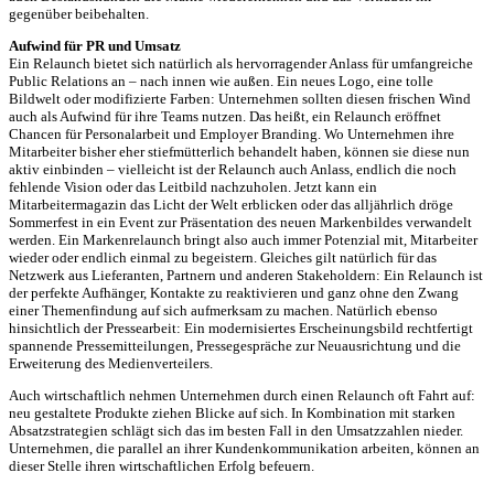
gegenüber beibehalten.
Aufwind für PR und Umsatz
Ein Relaunch bietet sich natürlich als hervorragender Anlass für umfangreiche
Public Relations an – nach innen wie außen. Ein neues Logo, eine tolle
Bildwelt oder modifizierte Farben: Unternehmen sollten diesen frischen Wind
auch als Aufwind für ihre Teams nutzen. Das heißt, ein Relaunch eröffnet
Chancen für Personalarbeit und Employer Branding. Wo Unternehmen ihre
Mitarbeiter bisher eher stiefmütterlich behandelt haben, können sie diese nun
aktiv einbinden – vielleicht ist der Relaunch auch Anlass, endlich die noch
fehlende Vision oder das Leitbild nachzuholen. Jetzt kann ein
Mitarbeitermagazin das Licht der Welt erblicken oder das alljährlich dröge
Sommerfest in ein Event zur Präsentation des neuen Markenbildes verwandelt
werden. Ein Markenrelaunch bringt also auch immer Potenzial mit, Mitarbeiter
wieder oder endlich einmal zu begeistern. Gleiches gilt natürlich für das
Netzwerk aus Lieferanten, Partnern und anderen Stakeholdern: Ein Relaunch ist
der perfekte Aufhänger, Kontakte zu reaktivieren und ganz ohne den Zwang
einer Themenfindung auf sich aufmerksam zu machen. Natürlich ebenso
hinsichtlich der Pressearbeit: Ein modernisiertes Erscheinungsbild rechtfertigt
spannende Pressemitteilungen, Pressegespräche zur Neuausrichtung und die
Erweiterung des Medienverteilers.
Auch wirtschaftlich nehmen Unternehmen durch einen Relaunch oft Fahrt auf:
neu gestaltete Produkte ziehen Blicke auf sich. In Kombination mit starken
Absatzstrategien schlägt sich das im besten Fall in den Umsatzzahlen nieder.
Unternehmen, die parallel an ihrer Kundenkommunikation arbeiten, können an
dieser Stelle ihren wirtschaftlichen Erfolg befeuern.