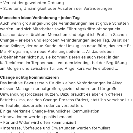
• Verlust der gewohnten Ordnung
• Scheitern, Unsinnigkeit oder Ausufern der Veränderungen
Menschen leben Veränderung – jeden Tag
Auch wenn groß angekündigte Veränderungen meist große Schatten
werfen, und sich Mitarbeiter sowie Führungskräfte oft sogar ein
bisschen davor fürchten: Menschen sind eigentlich Profis in Sachen
Change – erleben und erproben Veränderungen jeden Tag. Da ist der
neue Kollege, der neue Kunde, der Umzug ins neue Büro, das neue E-
Mail-Programm, die neue Abteilungsleiterin … All das erleben
Arbeitnehmer nicht nur, sie kommunizieren es auch rege: in der
Kaffeeküche, im Treppenhaus, vor dem Meeting, bei der Begrüßung
am Morgen und zwischen Tür und Angel kurz vor Feierabend …
Change richtig kommunizieren
Das intuitive Bewusstsein für die kleinen Veränderungen im Alltag
müssen Manager nur aufgreifen, gezielt steuern und für große
Umwandlungsprozesse nutzen. Dazu braucht es aber ein offenes
Betriebsklima, das den Change-Prozess fördert, statt ihn vorschnell zu
verteufeln, abzuurteilen oder zu verspotten.
Einige Merkmale Change-freundlicher Kommunikation
• Innovationen werden positiv benannt
• Für und Wider wird offen kommuniziert
• Interesse, Vorfreude und Erwartungen werden formuliert