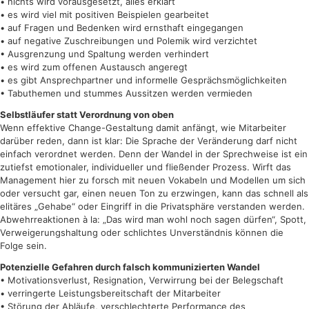
• nichts wird vorausgesetzt, alles erklärt
• es wird viel mit positiven Beispielen gearbeitet
• auf Fragen und Bedenken wird ernsthaft eingegangen
• auf negative Zuschreibungen und Polemik wird verzichtet
• Ausgrenzung und Spaltung werden verhindert
• es wird zum offenen Austausch angeregt
• es gibt Ansprechpartner und informelle Gesprächsmöglichkeiten
• Tabuthemen und stummes Aussitzen werden vermieden
Selbstläufer statt Verordnung von oben
Wenn effektive Change-Gestaltung damit anfängt, wie Mitarbeiter
darüber reden, dann ist klar: Die Sprache der Veränderung darf nicht
einfach verordnet werden. Denn der Wandel in der Sprechweise ist ein
zutiefst emotionaler, individueller und fließender Prozess. Wirft das
Management hier zu forsch mit neuen Vokabeln und Modellen um sich
oder versucht gar, einen neuen Ton zu erzwingen, kann das schnell als
elitäres „Gehabe“ oder Eingriff in die Privatsphäre verstanden werden.
Abwehrreaktionen à la: „Das wird man wohl noch sagen dürfen“, Spott,
Verweigerungshaltung oder schlichtes Unverständnis können die
Folge sein.
Potenzielle Gefahren durch falsch kommunizierten Wandel
• Motivationsverlust, Resignation, Verwirrung bei der Belegschaft
• verringerte Leistungsbereitschaft der Mitarbeiter
• Störung der Abläufe, verschlechterte Performance des