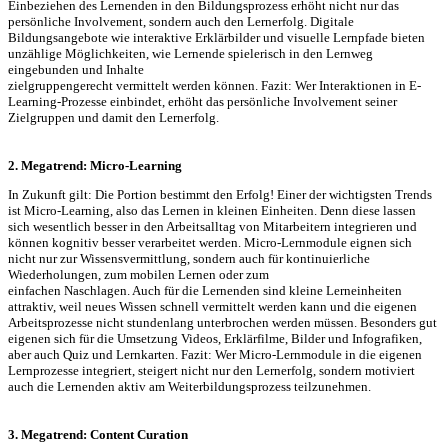
Einbeziehen des Lernenden in den Bildungsprozess erhöht nicht nur das
persönliche Involvement, sondern auch den Lernerfolg. Digitale
Bildungsangebote wie interaktive Erklärbilder und visuelle Lernpfade bieten
unzählige Möglichkeiten, wie Lernende spielerisch in den Lernweg
eingebunden und Inhalte
zielgruppengerecht vermittelt werden können. Fazit: Wer Interaktionen in E-
Learning-Prozesse einbindet, erhöht das persönliche Involvement seiner
Zielgruppen und damit den Lernerfolg.
2. Megatrend: Micro-Learning
In Zukunft gilt: Die Portion bestimmt den Erfolg! Einer der wichtigsten Trends
ist Micro-Learning, also das Lernen in kleinen Einheiten. Denn diese lassen
sich wesentlich besser in den Arbeitsalltag von Mitarbeitern integrieren und
können kognitiv besser verarbeitet werden. Micro-Lernmodule eignen sich
nicht nur zur Wissensvermittlung, sondern auch für kontinuierliche
Wiederholungen, zum mobilen Lernen oder zum
einfachen Naschlagen. Auch für die Lernenden sind kleine Lerneinheiten
attraktiv, weil neues Wissen schnell vermittelt werden kann und die eigenen
Arbeitsprozesse nicht stundenlang unterbrochen werden müssen. Besonders gut
eigenen sich für die Umsetzung Videos, Erklärfilme, Bilder und Infografiken,
aber auch Quiz und Lernkarten. Fazit: Wer Micro-Lernmodule in die eigenen
Lernprozesse integriert, steigert nicht nur den Lernerfolg, sondern motiviert
auch die Lernenden aktiv am Weiterbildungsprozess teilzunehmen.
3. Megatrend: Content Curation